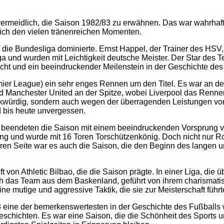
vermeidlich, die Saison 1982/83 zu erwähnen. Das war wahrhaft
ich den vielen tränenreichen Momenten.
die Bundesliga dominierte. Ernst Happel, der Trainer des HSV, 
 Liga und wurden mit Leichtigkeit deutsche Meister. Der Star de
eicht und ein beeindruckender Meilenstein in der Geschichte des
remier League) ein sehr enges Rennen um den Titel. Es war an d
nd Manchester United an der Spitze, wobei Liverpool das Renn
kwürdig, sondern auch wegen der überragenden Leistungen von D
d bis heute unvergessen.
ie beendeten die Saison mit einem beeindruckenden Vorsprung 
tung und wurde mit 16 Toren Torschützenkönig. Doch nicht nur 
eren Seite war es auch die Saison, die den Beginn des langen 
ft von Athletic Bilbao, die die Saison prägte. In einer Liga, d
och das Team aus dem Baskenland, geführt von ihrem charismati
e mutige und aggressive Taktik, die sie zur Meisterschaft führt
ne der bemerkenswertesten in der Geschichte des Fußballs war
eschichten. Es war eine Saison, die die Schönheit des Sports 