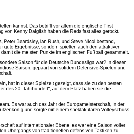
n kannst. Das betrifft vor allem die englische First
ng von Kenny Dalglish haben die Reds fast alles gerockt.
 Peter Beardsley, Ian Rush, und Steve Nicol bestand,
nur gute Ergebnisse, sondern spielten auch den attraktiven
sie damit die meisten Punkte im englischen Fußball gesammelt.
besondere Saison für die Deutsche Bundesliga war? In dieser
ndiose Saison, gepaart von solidem Defensive-Spielen und
chaft.
n, hat in dieser Spielzeit gezeigt, dass sie zu den besten
r des 20. Jahrhundert“, auf dem Platz haben sie die
eam. Es war auch das Jahr der Europameisterschaft, in der
hützenkönig und sorgte mit einem spektakulären Volleyschuss
schaft auf internationaler Ebene, es war eine Saison voller
en Übergangs von traditionellen defensiven Taktiken zu