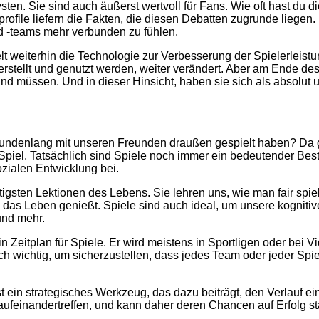
lysten. Sie sind auch äußerst wertvoll für Fans. Wie oft hast du d
file liefern die Fakten, die diesen Debatten zugrunde liegen. 
d -teams mehr verbunden zu fühlen.
 Welt weiterhin die Technologie zur Verbesserung der Spielerl
 erstellt und genutzt werden, weiter verändert. Aber am Ende de
und müssen. Und in dieser Hinsicht, haben sie sich als absolut 
d stundenlang mit unseren Freunden draußen gespielt haben? Da
Spiel. Tatsächlich sind Spiele noch immer ein bedeutender Bestan
zialen Entwicklung bei.
htigsten Lektionen des Lebens. Sie lehren uns, wie man fair spi
 das Leben genießt. Spiele sind auch ideal, um unsere kogniti
und mehr.
ein Zeitplan für Spiele. Er wird meistens in Sportligen oder be
auch wichtig, um sicherzustellen, dass jedes Team oder jeder S
ist ein strategisches Werkzeug, das dazu beiträgt, den Verlauf e
feinandertreffen, und kann daher deren Chancen auf Erfolg stark