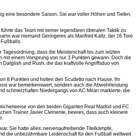
ig eine besondere Saison. Sie war voller Höhen und Tiefen,
führte das Team mit seiner legendären liberalen Taktik zu
s Teams war niemand Geringeres als Manfred Kaltz, der 16 Tore
 Fußballs.
er Tagesordnung, dass die Meisterschaft bis zum letzten
en mit einem Vorsprung von nur 3 Punkten gewann. Doch die
alglish und Rush, die das kraftvolle Angriffsduo von
von 8 Punkten und holten den Scudetto nach Hause. Ihr
Rossi war bemerkenswert, sondern auch die Abwehrleistung
und schmerzhaften Niedergangs von AC Milan markierte, die
ie üblicherweise von den beiden Giganten Real Madrid und FC
schen Trainer Javier Clemente, bewies, dass auch kleinere
e.
. Sie hatte alles: nervenaufreibende Titelkämpfe,
und die unbezähmbare Leidenschaft für den Fußball weltweit