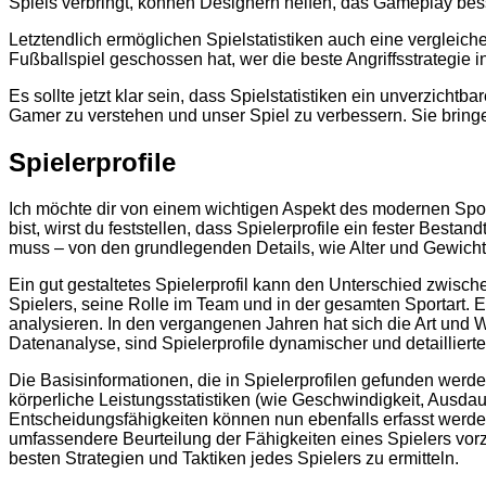
Spiels verbringt, können Designern helfen, das Gameplay bess
Letztendlich ermöglichen Spielstatistiken auch eine verglei
Fußballspiel geschossen hat, wer die beste Angriffsstrategie 
Es sollte jetzt klar sein, dass Spielstatistiken ein unverzich
Gamer zu verstehen und unser Spiel zu verbessern. Sie bringe
Spielerprofile
Ich möchte dir von einem wichtigen Aspekt des modernen Sports
bist, wirst du feststellen, dass Spielerprofile ein fester Bes
muss – von den grundlegenden Details, wie Alter und Gewicht, 
Ein gut gestaltetes Spielerprofil kann den Unterschied zwis
Spielers, seine Rolle im Team und in der gesamten Sportart. E
analysieren. In den vergangenen Jahren hat sich die Art und We
Datenanalyse, sind Spielerprofile dynamischer und detailliert
Die Basisinformationen, die in Spielerprofilen gefunden werde
körperliche Leistungsstatistiken (wie Geschwindigkeit, Ausdau
Entscheidungsfähigkeiten können nun ebenfalls erfasst wer
umfassendere Beurteilung der Fähigkeiten eines Spielers vorz
besten Strategien und Taktiken jedes Spielers zu ermitteln.