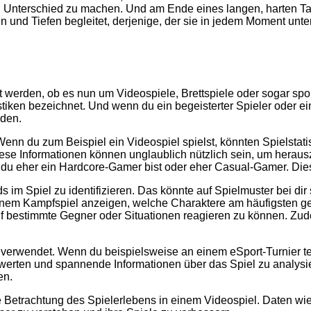
n Unterschied zu machen. Und am Ende eines langen, harten Tag
 und Tiefen begleitet, derjenige, der sie in jedem Moment unterst
 werden, ob es nun um Videospiele, Brettspiele oder sogar spor
iken bezeichnet. Und wenn du ein begeisterter Spieler oder eine
nden.
 Wenn du zum Beispiel ein Videospiel spielst, könnten Spielstatis
iese Informationen können unglaublich nützlich sein, um herau
 eher ein Hardcore-Gamer bist oder eher Casual-Gamer. Dies is
s im Spiel zu identifizieren. Das könnte auf Spielmuster bei di
 einem Kampfspiel anzeigen, welche Charaktere am häufigsten g
f bestimmte Gegner oder Situationen reagieren zu können. Zude
nen verwendet. Wenn du beispielsweise an einem eSport-Turnier
bewerten und spannende Informationen über das Spiel zu analy
en.
te Betrachtung des Spielerlebens in einem Videospiel. Daten wie