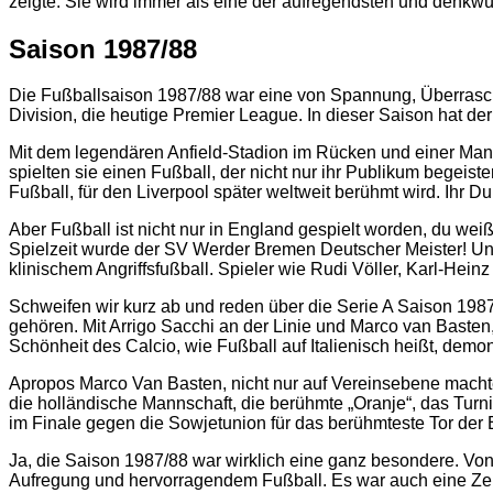
zeigte. Sie wird immer als eine der aufregendsten und denkwü
Saison 1987/88
Die Fußballsaison 1987/88 war eine von Spannung, Überraschun
Division, die heutige Premier League. In dieser Saison hat de
Mit dem legendären Anfield-Stadion im Rücken und einer Mann
spielten sie einen Fußball, der nicht nur ihr Publikum begeist
Fußball, für den Liverpool später weltweit berühmt wird. Ihr 
Aber Fußball ist nicht nur in England gespielt worden, du we
Spielzeit wurde der SV Werder Bremen Deutscher Meister! Un
klinischem Angriffsfußball. Spieler wie Rudi Völler, Karl-Hei
Schweifen wir kurz ab und reden über die Serie A Saison 1987/
gehören. Mit Arrigo Sacchi an der Linie und Marco van Basten
Schönheit des Calcio, wie Fußball auf Italienisch heißt, demons
Apropos Marco Van Basten, nicht nur auf Vereinsebene machte 
die holländische Mannschaft, die berühmte „Oranje“, das Turn
im Finale gegen die Sowjetunion für das berühmteste Tor der
Ja, die Saison 1987/88 war wirklich eine ganz besondere. Von
Aufregung und hervorragendem Fußball. Es war auch eine Zeit