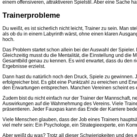
einem offensiveren, attraktiveren Spielstil. Aber eine Sache h
Trainerprobleme
Du weißt, es ist sicherlich nicht leicht, Trainer zu sein. Man s
als ob du in einem Labyrinth wärst, ohne einen klaren Ausgang
hoch.
Das Problem startet schon allein bei der Auswahl der Spieler
Gleichzeitig musst du die Mentalität, die Einstellung und di
Gesamtbild genau zu kennen. Es wird erwartet, dass du den ri
Ergebnisse erzielst.
Dann hast du natürlich noch den Druck, Spiele zu gewinnen. Je
erfolgreicher bist. Es gibt eine Punktzahl zu erreichen und E
den Erwartungen entsprechen. Manchen Vereinen scheint es ega
Zudem bist du nicht einfach nur der Trainer der Mannschaft, n
Auswirkungen auf die Wahrnehmung des Vereins. Viele Trainer
präsentieren. Jeder Fauxpas kann das Ende der Karriere bede
Viele Menschen glauben, dass der Job eines Trainers hauptsäch
viel mehr sein: Ein Psychologe, ein Strategieexperte, ein Kom
Aber weißt du was? Trotz all dieser Schwierigkeiten und des en