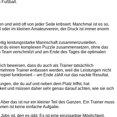
n Fußball.
 und wird oft von jeder Seite kritisiert. Manchmal ist es so,
l oder im kleinen Amateurverein, der Druck ist immer enorm
eitig leistungsstarke Mannschaft zusammenzustellen.
üsstest du einen komplexen Puzzle zusammensetzen, ohne das
inem Team verschmilzt und am Ende des Tages die optimalen
ich beweisen, dass du auch als Trainer tatsächlich
 mehrere Trainer entlassen werden, weil die Leistungen nicht
piel funktioniert – am Ende zählt nur das nackte Resultat.
ngen, die du auf und neben dem Platz triffst, hat
eit und müssen daher sehr genau darauf achten, wie sie sich
Aber das ist nur ein kleiner Teil des Ganzen. Ein Trainer muss
hmen ist keine einfache Aufgabe.
bs ist, den es gibt. Es ist eine einzigartige Möglichkeit,