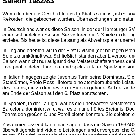
Saison 1982/83
Wenn du über die Geschichte des Fußballs sprichst, ist es un
Rekorden, die gebrochen wurden, Überraschungen und natürl
In Deutschland war es diese Saison, in der der Hamburger SV 
einer fast perfekten Saison. Sie verloren nur 2 Spiele in der
erzielte. Bis heute ist diese Leistung als Abwehrspieler unerr
In England erlebten wir in der First Division (der heutigen P
Spieltag umkämpft war. Schließlich standen aber Liverpool u
Saison war nicht nur aufgrund des Meisterschaftsrennens den
Liverpool bildeten. Ihre Tore und spektakulären Spielzüge sin
In Italien hingegen zeigte Juventus Turin seine Dominanz. S
Starstürmer, Paolo Rossi, lieferte eine atemberaubende Leis
des Teams, die zu den besten in Europa gehörte. Auf der and
am Ende der Saison auf den 6. Platz abrutschten.
In Spanien, in der La Liga, war es die unerwartete Meisterscha
Barcelona dominiert wird, war es ein unerhörtes Ereignis. D
Teams den großen Clubs Paroli bieten konnten. Sie spielten ein
Zusammenfassend kann man sagen, dass die Saison 1982/83 ei
überwältigende individuelle Leistungen und unvergessliche G