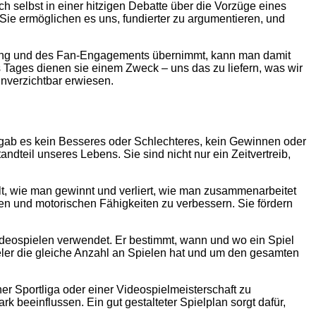
ich selbst in einer hitzigen Debatte über die Vorzüge eines
Sie ermöglichen es uns, fundierter zu argumentieren, und
eistung und des Fan-Engagements übernimmt, kann man damit
s Tages dienen sie einem Zweck – uns das zu liefern, was wir
unverzichtbar erwiesen.
 gab es kein Besseres oder Schlechteres, kein Gewinnen oder
dteil unseres Lebens. Sie sind nicht nur ein Zeitvertreib,
elt, wie man gewinnt und verliert, wie man zusammenarbeitet
ven und motorischen Fähigkeiten zu verbessern. Sie fördern
i Videospielen verwendet. Er bestimmt, wann und wo ein Spiel
pieler die gleiche Anzahl an Spielen hat und um den gesamten
iner Sportliga oder einer Videospielmeisterschaft zu
 beeinflussen. Ein gut gestalteter Spielplan sorgt dafür,