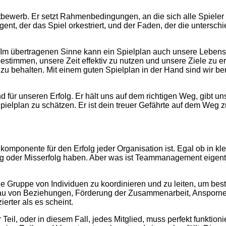
tbewerb. Er setzt Rahmenbedingungen, an die sich alle Spieler h
irigent, der das Spiel orkestriert, und der Faden, der die unt
. Im übertragenen Sinne kann ein Spielplan auch unsere Lebensz
estimmen, unsere Zeit effektiv zu nutzen und unsere Ziele zu err
 zu behalten. Mit einem guten Spielplan in der Hand sind wir 
d für unseren Erfolg. Er hält uns auf dem richtigen Weg, gibt un
Spielplan zu schätzen. Er ist dein treuer Gefährte auf dem We
ponente für den Erfolg jeder Organisation ist. Egal ob in klei
 oder Misserfolg haben. Aber was ist Teammanagement eigentli
e Gruppe von Individuen zu koordinieren und zu leiten, um best
fbau von Beziehungen, Förderung der Zusammenarbeit, Ansporne
ierter als es scheint.
 Teil, oder in diesem Fall, jedes Mitglied, muss perfekt funktio