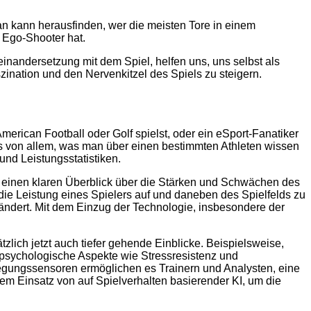
n kann herausfinden, wer die meisten Tore in einem
m Ego-Shooter hat.
seinandersetzung mit dem Spiel, helfen uns, uns selbst als
ination und den Nervenkitzel des Spiels zu steigern.
merican Football oder Golf spielst, oder ein eSport-Fanatiker
tnis von allem, was man über einen bestimmten Athleten wissen
und Leistungsstatistiken.
r einen klaren Überblick über die Stärken und Schwächen des
 die Leistung eines Spielers auf und daneben des Spielfelds zu
erändert. Mit dem Einzug der Technologie, insbesondere der
lich jetzt auch tiefer gehende Einblicke. Beispielsweise,
r psychologische Aspekte wie Stressresistenz und
gungssensoren ermöglichen es Trainern und Analysten, eine
em Einsatz von auf Spielverhalten basierender KI, um die