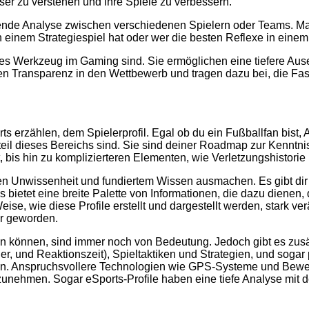
er zu verstehen und ihre Spiele zu verbessern.
chende Analyse zwischen verschiedenen Spielern oder Teams. Ma
in einem Strategiespiel hat oder wer die besten Reflexe in eine
tbares Werkzeug im Gaming sind. Sie ermöglichen eine tiefere Au
n Transparenz in den Wettbewerb und tragen dazu bei, die Fasz
 erzählen, dem Spielerprofil. Egal ob du ein Fußballfan bist, A
tandteil dieses Bereichs sind. Sie sind deiner Roadmap zur Kenn
bis hin zu komplizierteren Elementen, wie Verletzungshistorie 
chen Unwissenheit und fundiertem Wissen ausmachen. Es gibt di
s bietet eine breite Palette von Informationen, die dazu dienen,
ise, wie diese Profile erstellt und dargestellt werden, stark v
er geworden.
n können, sind immer noch von Bedeutung. Jedoch gibt es zusätz
er, und Reaktionszeit), Spieltaktiken und Strategien, und soga
den. Anspruchsvollere Technologien wie GPS-Systeme und Bewe
unehmen. Sogar eSports-Profile haben eine tiefe Analyse mit d