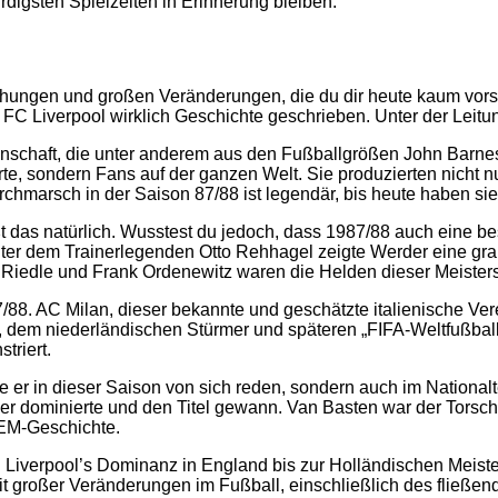
rdigsten Spielzeiten in Erinnerung bleiben.
gen und großen Veränderungen, die du dir heute kaum vorstelle
r FC Liverpool wirklich Geschichte geschrieben. Unter der Leitu
schaft, die unter anderem aus den Fußballgrößen John Barnes,
erte, sondern Fans auf der ganzen Welt. Sie produzierten nicht 
Durchmarsch in der Saison 87/88 ist legendär, bis heute haben 
ißt das natürlich. Wusstest du jedoch, dass 1987/88 auch eine 
ter dem Trainerlegenden Otto Rehhagel zeigte Werder eine gra
nz Riedle und Frank Ordenewitz waren die Helden dieser Meisters
88. AC Milan, dieser bekannte und geschätzte italienische Verei
, dem niederländischen Stürmer und späteren „FIFA-Weltfußballe
triert.
er in dieser Saison von sich reden, sondern auch im Nationalt
ier dominierte und den Titel gewann. Van Basten war der Torsc
 EM-Geschichte.
 Liverpool’s Dominanz in England bis zur Holländischen Meister
 großer Veränderungen im Fußball, einschließlich des fließend