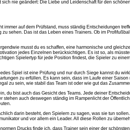
at sich nie geändert: Die Liebe und Leidenschaft für den schöne
teht immer auf dem Prüfstand, muss ständig Entscheidungen treffen
 zu sehen. Das ist das Leben eines Trainers. Ob im Profifußbal
. Irgendwie musst du es schaffen, eine harmonische und gleichz
e Motivation jedes Einzelnen berücksichtigen. Es ist so, als m
chtigen Spielertyp für jede Position findest, die Spieler zu e
des Spiel ist eine Prüfung und nur durch Siege kannst du wirkl
rwartungen zu erfüllen. Es kann sein, dass im Laufe einer Saison
l zu sein, wie stabil das Team ist oder wie gut das Zusammens
ein, du bist auch das Gesicht des Teams. Jede deiner Entscheidu
 stehen auch deswegen ständig im Rampenlicht der Öffentlichk
uten.
lich darin besteht, den Spielern zu sagen, was sie tun sollen. 
munikator und vor allem ein Leader. All diese Rollen zu überne
ormen Drucks finde ich, dass Trainer sein einer der schönsten Jo